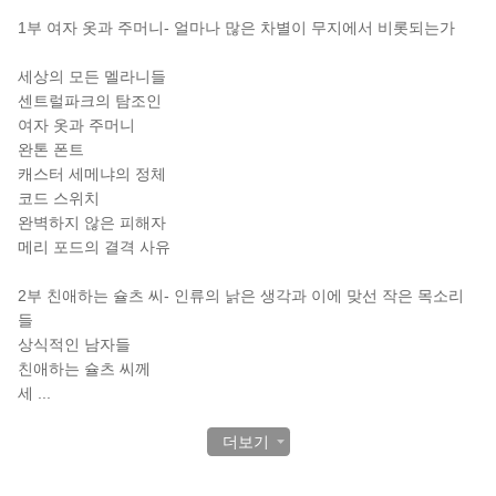
1부 여자 옷과 주머니- 얼마나 많은 차별이 무지에서 비롯되는가
세상의 모든 멜라니들
센트럴파크의 탐조인
여자 옷과 주머니
완톤 폰트
캐스터 세메냐의 정체
코드 스위치
완벽하지 않은 피해자
메리 포드의 결격 사유
2부 친애하는 슐츠 씨- 인류의 낡은 생각과 이에 맞선 작은 목소리
들
상식적인 남자들
친애하는 슐츠 씨께
세
...
더보기