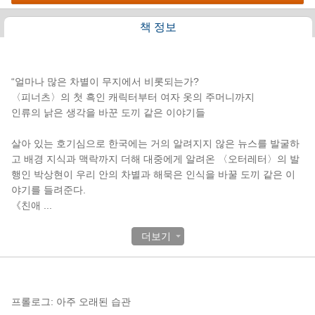
책 정보
책소개
“얼마나 많은 차별이 무지에서 비롯되는가?
〈피너츠〉의 첫 흑인 캐릭터부터 여자 옷의 주머니까지
인류의 낡은 생각을 바꾼 도끼 같은 이야기들
살아 있는 호기심으로 한국에는 거의 알려지지 않은 뉴스를 발굴하
고 배경 지식과 맥락까지 더해 대중에게 알려온 〈오터레터〉의 발
행인 박상현이 우리 안의 차별과 해묵은 인식을 바꿀 도끼 같은 이
야기를 들려준다.
《친애
...
더보기
목차
프롤로그: 아주 오래된 습관