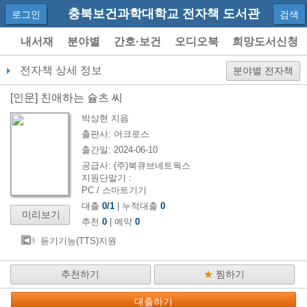
충북보건과학대학교 전자책 도서관
로그인
검색
내서재
분야별
간호·보건
오디오북
희망도서신청
이용안내
전자책 상세 정보
분야별 전자책
[
인문
]
친애하는 슐츠 씨
박상현
지음
출판사:
어크로스
출간일:
2024-06-10
공급사:
(주)북큐브네트웍스
지원단말기 :
PC / 스마트기기
대출
0
/
1
| 누적대출
0
미리보기
추천
0
| 예약
0
듣기기능(TTS)지원
추천하기
★
찜하기
대출하기