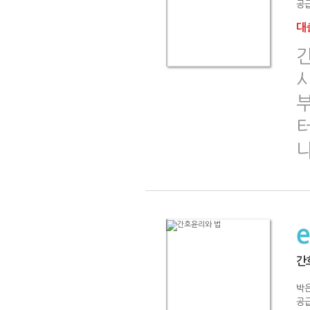
공급
대출
간
박
공급