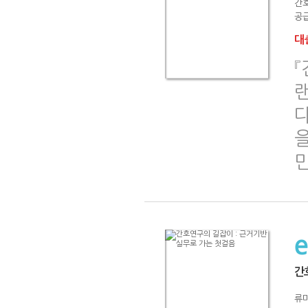
간
공급
대출
간
류