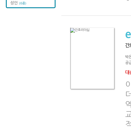
성인
(6종)
간
박
공급
대출
교