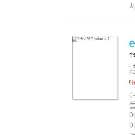
수술
김
공급
대출
〈
돌
에