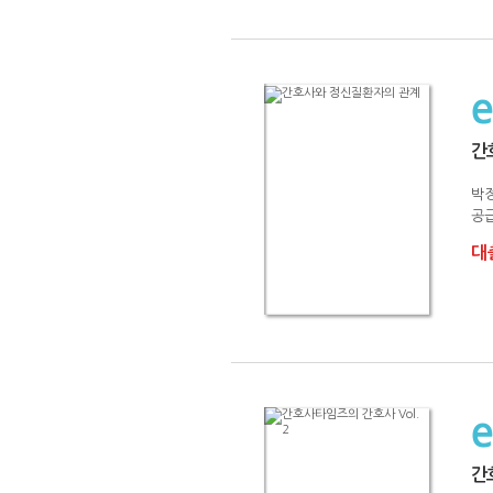
간
박
공급
대출
간