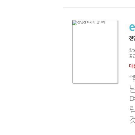
전
함
공급
대출
낱
것