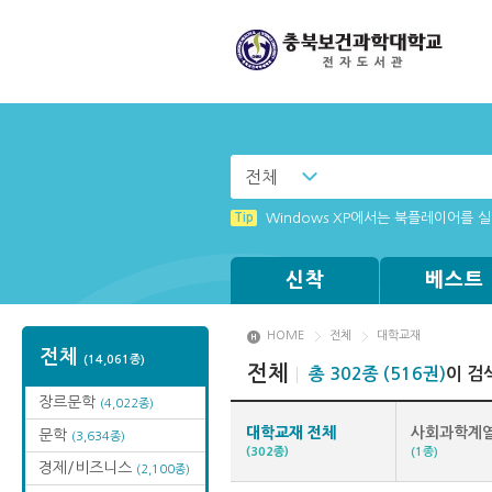
전체
Tip
Tip
MAMACExtrac.dll 파일 다운로드
(뷰어:북플레이어를 설치했는데) 전자
Tip
Windows XP에서는 북플레이어를 실행
신착
베스트
HOME
전체
대학교재
전체
(14,061종)
전체
총 302종 (516권)
이 검
장르문학
(4,022종)
대학교재 전체
사회과학계
문학
(3,634종)
(302종)
(1종)
경제/비즈니스
(2,100종)