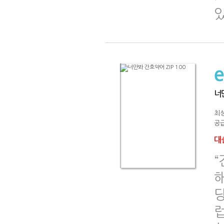
너만
최
공급
대출
해
럽