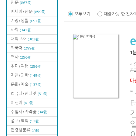
인문
(867종)
에세이/산문
(859종)
모두보기
대출가능 한 전자
가정/생활
(691종)
사회
(341종)
대학교재
(302종)
외국어
(299종)
1
역사
(256종)
김유
취미/여행
(256종)
공급
자연/과학
(145종)
대출
문화/예술
(137종)
“
컴퓨터/인터넷
(51종)
어린이
(41종)
수험서/자격증
(34종)
종교/역학
(12종)
연령별분류
(7종)