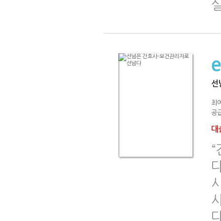
선
최
공급
대출
“
시
사
다