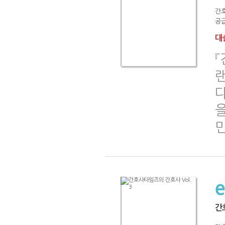
간
공급
대출
간