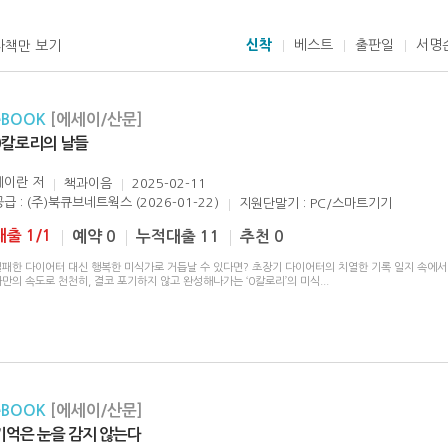
신착
베스트
출판일
서명
자책만 보기
eBOOK
[에세이/산문]
0칼로리의 날들
헤이란
저
책과이음
2025-02-11
공급 : (주)북큐브네트웍스 (2026-01-22)
지원단말기 : PC/스마트기기
대출 1/1
예약 0
누적대출 11
추천 0
실패한 다이어터 대신 행복한 미식가로 거듭날 수 있다면? 초장기 다이어터의 치열한 기록 일지 속에서 
만의 속도로 천천히, 결코 포기하지 않고 완성해나가는 ‘0칼로리’의 미식
...
eBOOK
[에세이/산문]
기억은 눈을 감지 않는다