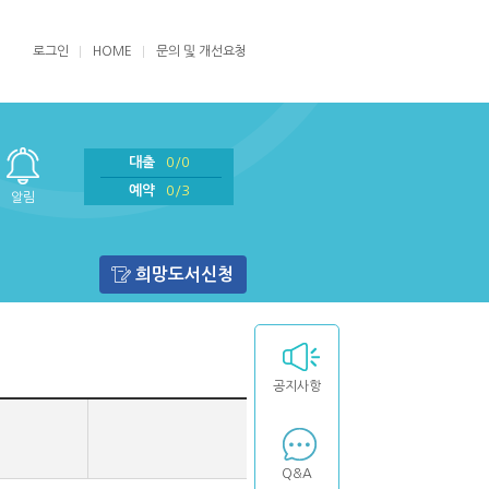
로그인
HOME
문의 및 개선요청
대출
0/0
예약
0/3
알림
희망도서신청
공지사항
Q&A