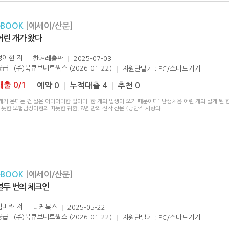
eBOOK
[에세이/산문]
어린 개가 왔다
정이현
저
한겨레출판
2025-07-03
공급 : (주)북큐브네트웍스 (2026-01-22)
지원단말기 : PC/스마트기기
대출 0/1
예약 0
누적대출 4
추천 0
개가 온다는 건 실은 어마어마한 일이다. 한 개의 일생이 오기 때문이다” 난생처음 어린 개와 살게 된 
애틋한 모험담정이현의 따뜻한 귀환, 8년 만의 신작 산문 〈낭만적 사랑과
...
eBOOK
[에세이/산문]
열두 번의 체크인
김미라
저
니케북스
2025-05-22
공급 : (주)북큐브네트웍스 (2026-01-22)
지원단말기 : PC/스마트기기