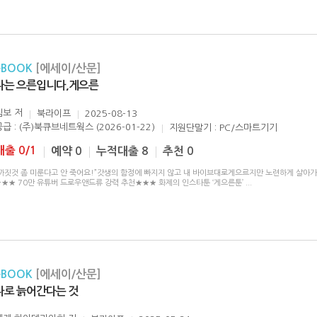
eBOOK
[에세이/산문]
나는 으른입니다,게으른
김보
저
북라이프
2025-08-13
공급 : (주)북큐브네트웍스 (2026-01-22)
지원단말기 : PC/스마트기기
대출 0/1
예약 0
누적대출 8
추천 0
“까짓것 좀 미룬다고 안 죽어요!”갓생의 함정에 빠지지 않고 내 바이브대로게으르지만 노련하게 살아가
★★★ 70만 유튜버 드로우앤드류 강력 추천★★★ 화제의 인스타툰 ‘게으른툰’
...
eBOOK
[에세이/산문]
나로 늙어간다는 것