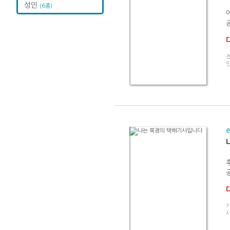
성인
(6종)
전
인
?
사