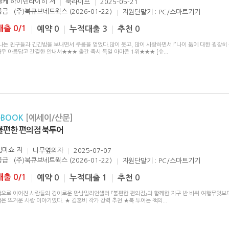
엘케 하이덴라이히
저
북라이프
2025-05-21
공급 : (주)북큐브네트웍스 (2026-01-22)
지원단말기 : PC/스마트기기
대출 0/1
예약 0
누적대출 3
추천 0
“나는 친구들과 긴긴밤을 보내면서 주름을 얻었다.많이 웃고, 많이 사랑하면서!”나이 듦에 대한 굉장
매우 아름답고 간결한 안내서★★★ 출간 즉시 독일 아마존 1위★★★ [슈
...
eBOOK
[에세이/산문]
불편한 편의점 북투어
김미쇼
저
나무옆의자
2025-07-07
공급 : (주)북큐브네트웍스 (2026-01-22)
지원단말기 : PC/스마트기기
대출 0/1
예약 0
누적대출 1
추천 0
책으로 이어진 사람들의 경이로운 만남밀리언셀러 『불편한 편의점』과 함께한 지구 반 바퀴 여행무엇보
은 뜨거운 사랑 이야기였다. ★ 김혼비 작가 강력 추천 ★북 투어는 책의
...