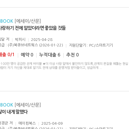
eBOOK
[에세이/산문]
사랑하기 전에 알았더라면 좋았을 것들
김달
저
빅피시
2025-04-28
공급 : (주)북큐브네트웍스 (2026-01-22)
지원단말기 : PC/스마트기기
대출 0/1
예약 0
누적대출 6
추천 0
★100만 명이 공감한 관계 바이블 ★더 이상 사랑 앞에서 불안하지 않도록,관계의 본질을 꿰뚫는 현실
사람이 자기 자신을 제대로 알기도 전에 상대를 운명처럼 받아들이고, 성급하게
...
eBOOK
[에세이/산문]
삶이 내게 말했다
정경균
저
메이킹북스
2025-04-09
공급 : (주)북큐브네트웍스 (2026-01-22)