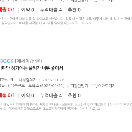
지원단말기 : PC/스마트기기
대출 0/1
예약 0
누적대출 4
추천 0
 한 번 주어진 나의 삶을 잘 살아보고 싶었습니다. 젊을 때는 젊은 대로 ‘어떻게 사는 게 잘 사는 것일
 살았습니다. 30대를 시작할 때, 40대를 맞이할 때, 그리고 50의 나이
...
eBOOK
[에세이/산문]
아파만 하기에는 날씨가 너무 좋아서
강현성
저
나무옆의자
2025-03-28
공급 : (주)북큐브네트웍스 (2026-01-22)
지원단말기 : PC/스마트기기
대출 0/1
예약 0
누적대출 4
추천 0
무지갯빛처럼 다양한 암 환자의 세계로 안내하는,실질적인 정보와 따뜻한 위로를 건네는,든든한 친구 
양선희, 한겨레신문 문화스포츠부 텍스트팀장유방암 진단에서 마지막 치료, 그
...