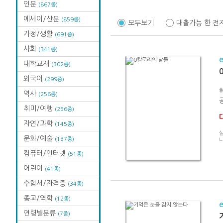
인문
(867종)
에세이/산문
(859종)
모두보기
대출가능 한 전
가정/생활
(691종)
사회
(341종)
대학교재
(302종)
외국어
(299종)
역사
(256종)
취미/여행
(256종)
자연/과학
(145종)
문화/예술
(137종)
나
컴퓨터/인터넷
(51종)
어린이
(41종)
수험서/자격증
(34종)
종교/역학
(12종)
연령별분류
(7종)