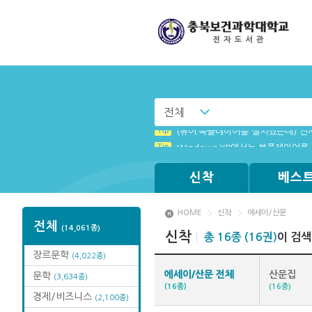
전체
Tip
Tip
MAMACExtrac.dll 파일 다운로드
(뷰어:북플레이어를 설치했는데) 전
Tip
Windows XP에서는 북플레이어를 
신착
베스
HOME
신착
에세이/산문
전체
(14,061종)
신착
총 16종 (16권)
이 검
장르문학
(4,022종)
에세이/산문 전체
산문집
문학
(3,634종)
(16종)
(16종)
경제/비즈니스
(2,100종)