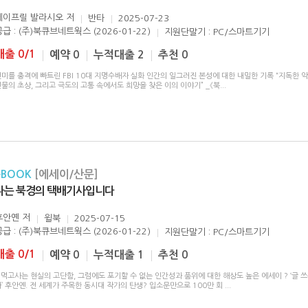
에이프릴 발라시오
저
반타
2025-07-23
공급 : (주)북큐브네트웍스 (2026-01-22)
지원단말기 : PC/스마트기기
대출 0/1
예약 0
누적대출 2
추천 0
미를 충격에 빠트린 FBI 10대 지명수배자 실화 인간의 일그러진 본성에 대한 내밀한 기록 “지독한 
물의 초상, 그리고 극도의 고통 속에서도 희망을 찾은 이의 이야기” _《북
...
eBOOK
[에세이/산문]
나는 북경의 택배기사입니다
후안옌
저
윌북
2025-07-15
공급 : (주)북큐브네트웍스 (2026-01-22)
지원단말기 : PC/스마트기기
대출 0/1
예약 0
누적대출 1
추천 0
 먹고사는 현실의 고단함, 그럼에도 포기할 수 없는 인간성과 품위에 대한 해상도 높은 에세이 ? ‘글 
’ 후안옌. 전 세계가 주목한 동시대 작가의 탄생? 입소문만으로 100만 회
...