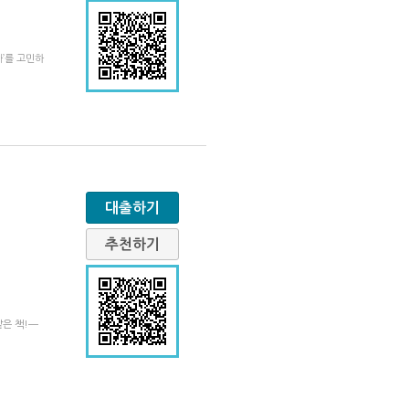
까’를 고민하
대출하기
추천하기
같은 책!―