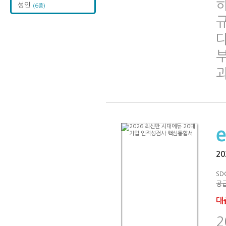
성인
(6종)
2
SD
공급
대출
2