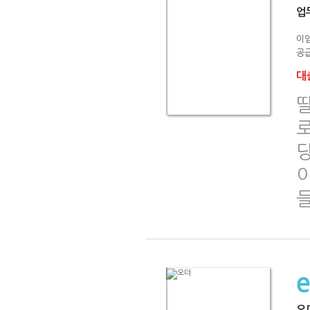
업
이
공급
대출
로
당
이
오