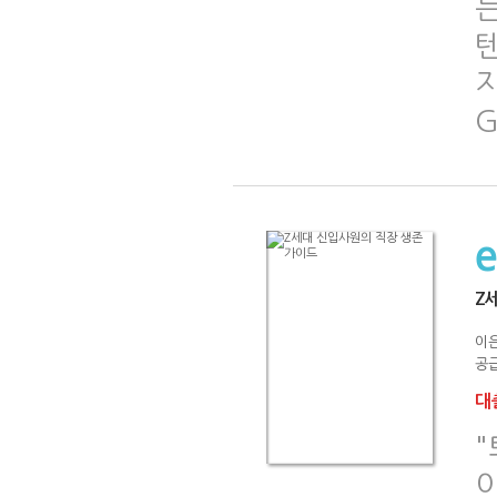
는
G
Z
이
공급
대출
"
이