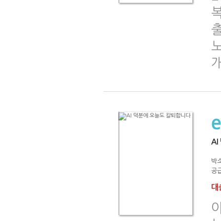
복
노
A
박
공급
대출