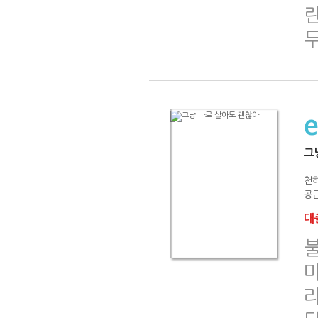
두
그
천
공급
대출
마
라