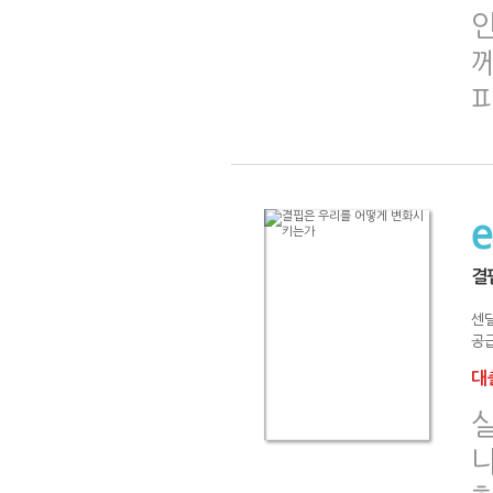
인
께
피
결
센딜
공급
대출