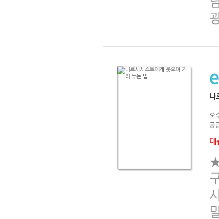
나
오
공급
대출
★
구
사
말