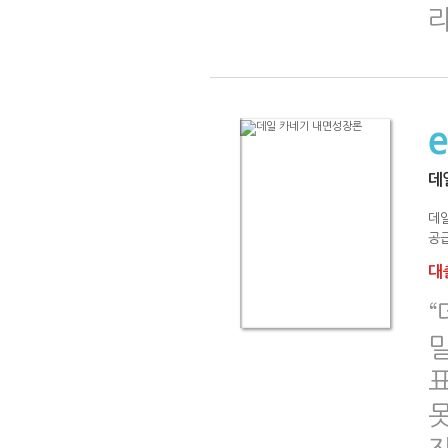
데
데
공급
대출
“
밀
표