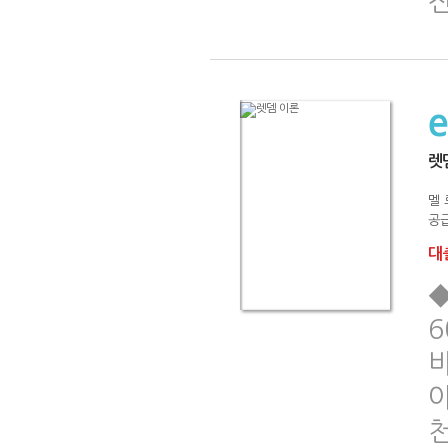
렛
멜
공급
대출
6
아
천