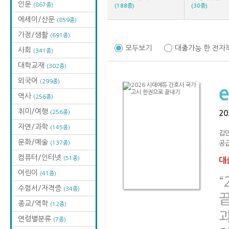
인문
(867종)
(188종)
(30종)
에세이/산문
(859종)
가정/생활
(691종)
모두보기
대출가능 한 전자
사회
(341종)
대학교재
(302종)
외국어
(299종)
역사
(256종)
취미/여행
(256종)
2
자연/과학
(145종)
김
문화/예술
(137종)
공급
컴퓨터/인터넷
(51종)
대출
어린이
(41종)
“
수험서/자격증
(34종)
종교/역학
(12종)
연령별분류
(7종)