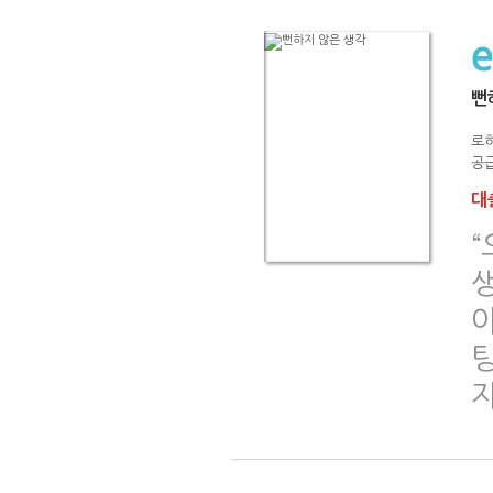
뻔
로히
공급
대출
팅
자