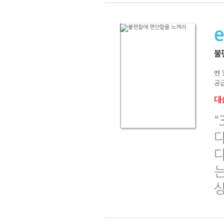
불
벤
공급
대출
다