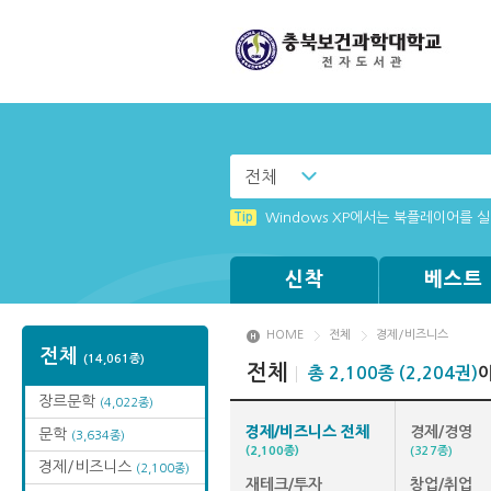
전체
Tip
Tip
(뷰어:북플레이어를 설치했는데) 전자
MAMACExtrac.dll 파일 다운로드
Tip
Windows XP에서는 북플레이어를 실행
신착
베스트
HOME
전체
경제/비즈니스
전체
(14,061종)
전체
총 2,100종 (2,204권)
장르문학
(4,022종)
경제/비즈니스 전체
경제/경영
문학
(3,634종)
(2,100종)
(327종)
경제/비즈니스
(2,100종)
재테크/투자
창업/취업