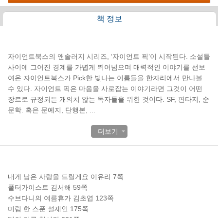
책 정보
책소개
자이언트북스의 앤솔러지 시리즈, ‘자이언트 픽’이 시작된다. 소설들
사이에 그어진 경계를 가볍게 뛰어넘으며 매력적인 이야기를 선보
여온 자이언트북스가 Pick한 빛나는 이름들을 한자리에서 만나볼
수 있다. 자이언트 픽은 마음을 사로잡는 이야기라면 그것이 어떤
장르로 규정되든 개의치 않는 독자들을 위한 것이다. SF, 판타지, 순
문학. 혹은 문예지, 단행본,
...
더보기
목차
내게 남은 사랑을 드릴게요 이유리 7쪽
폴터가이스트 김서해 59쪽
수브다니의 여름휴가 김초엽 123쪽
미림 한 스푼 설재인 175쪽