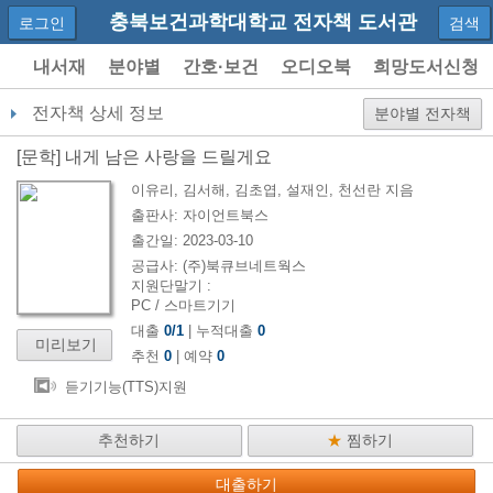
충북보건과학대학교 전자책 도서관
로그인
검색
내서재
분야별
간호·보건
오디오북
희망도서신청
이용안내
전자책 상세 정보
분야별 전자책
[
문학
]
내게 남은 사랑을 드릴게요
이유리, 김서해, 김초엽, 설재인, 천선란
지음
출판사:
자이언트북스
출간일:
2023-03-10
공급사:
(주)북큐브네트웍스
지원단말기 :
PC / 스마트기기
대출
0
/
1
| 누적대출
0
미리보기
추천
0
| 예약
0
듣기기능(TTS)지원
추천하기
★
찜하기
대출하기