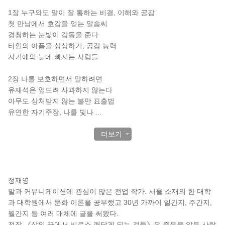
1장 누구와도 말이 잘 통하는 비결, 이해와 공감
첫 만남에서 호감을 얻는 말솜씨
경청하는 눈빛이 감동을 준다
타인의 아픔을 상상하기, 공감 능력
자기애의 늪에 빠지는 사람들
2장 나를 보호하면서 말하려면
유재석은 엎드려 사과하지 않는다
아무도 상처받지 않는 불만 표출법
유연한 자기주장, 나를 빛나
...
더보기
작가 소개
정재영
말과 커뮤니케이션에 관심이 많은 전업 작가. 서울 소재의 한 대학
과 대학원에서 문화 이론을 공부했고 30년 가까이 일간지, 주간지,
월간지 등 여러 매체에 글을 써왔다.
전작 《삶의 끝에서 비로소 깨닫게 되는 것들》은 죽음을 앞둔 사람