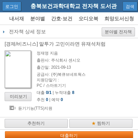
충북보건과학대학교 전자책 도서관
로그인
검색
내서재
분야별
간호·보건
오디오북
희망도서신청
이용안내
전자책 상세 정보
분야별 전자책
[
경제/비즈니스
]
말투가 고민이라면 유재석처럼
정재영
지음
출판사:
주식회사 센시오
출간일:
2021-09-13
공급사:
(주)북큐브네트웍스
지원단말기 :
PC / 스마트기기
대출
0
/
1
| 누적대출
8
미리보기
추천
0
| 예약
0
듣기기능(TTS)지원
추천하기
★
찜하기
대출하기