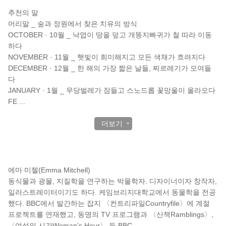
추천의 말
머리말 _ 숲과 정원에서 찾은 치유의 방식
OCTOBER · 10월 _ 낙엽이 땅을 덮고 개똥지빠귀가 철 따라 이동
하다
NOVEMBER · 11월 _ 햇빛이 희미해지고 모든 색채가 흐려지다
DECEMBER · 12월 _ 한 해의 가장 짧은 날들, 찌르레기가 모여들
다
JANUARY · 1월 _ 무당벌레가 잠들고 스노드롭 꽃망울이 올라오다
FE
...
더보기
작가 소개
에마 미첼(Emma Mitchell)
동식물과 광물, 지질학을 연구하는 박물학자. 디자이너이자 창작자,
일러스트레이터이기도 하다. 케임브리지대학교에서 동물학을 전공
했다. BBC에서 발간하는 잡지 〈컨트리파일Countryfile〉에 계절
프로젝트를 연재했고, 동명의 TV 프로그램과 〈산책Ramblings〉,
〈여성의 시간Woman’s Hour〉 등 BBC
...