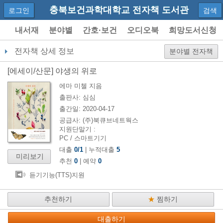
충북보건과학대학교 전자책 도서관
로그인
검색
내서재
분야별
간호·보건
오디오북
희망도서신청
이용안내
전자책 상세 정보
분야별 전자책
[
에세이/산문
]
야생의 위로
에마 미첼
지음
출판사:
심심
출간일:
2020-04-17
공급사:
(주)북큐브네트웍스
지원단말기 :
PC / 스마트기기
대출
0
/
1
| 누적대출
5
미리보기
추천
0
| 예약
0
듣기기능(TTS)지원
추천하기
★
찜하기
대출하기