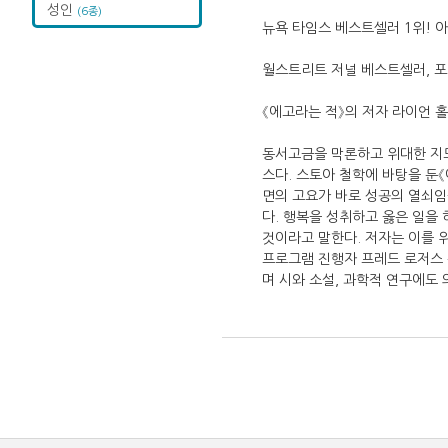
성인
(6종)
뉴욕 타임스 베스트셀러 1위! 아
월스트리트 저널 베스트셀러, 포브
《에고라는 적》의 저자 라이언 
동서고금을 막론하고 위대한 지도
스다. 스토아 철학에 바탕을 둔
면의 고요가 바로 성공의 열쇠임
다. 행복을 성취하고 옳은 일을
것이라고 말한다. 저자는 이를 위
프로그램 진행자 프레드 로저스 
며 시와 소설, 과학적 연구에도 