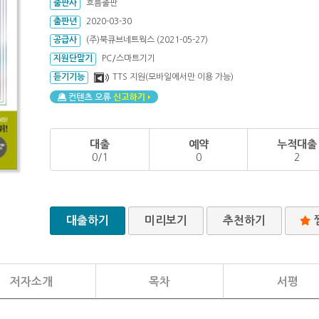
출판사
흐름출판
출판년
2020-03-30
공급사
(주)북큐브네트웍스 (2021-05-27)
지원단말기
PC/스마트기기
듣기기능
TTS 지원(모바일에서만 이용 가능)
대출
예약
누적대출
0/1
0
2
대출하기
미리보기
추천하기
저자소개
목차
서평