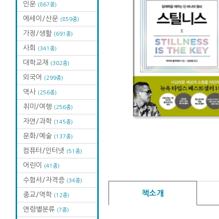
인문
(867종)
에세이/산문
(859종)
가정/생활
(691종)
사회
(341종)
대학교재
(302종)
외국어
(299종)
역사
(256종)
취미/여행
(256종)
자연/과학
(145종)
문화/예술
(137종)
컴퓨터/인터넷
(51종)
어린이
(41종)
수험서/자격증
(34종)
책소개
종교/역학
(12종)
연령별분류
(7종)