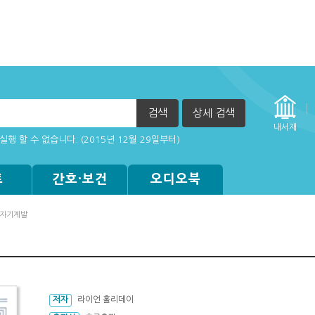
검색
상세 검색
자책이 열리지 않아요.
내서재
실행 할 수 없습니다. (2015년 12월 29일부터)
트
간호·보건
오디오북
/자기계발
저자
라이언 홀리데이