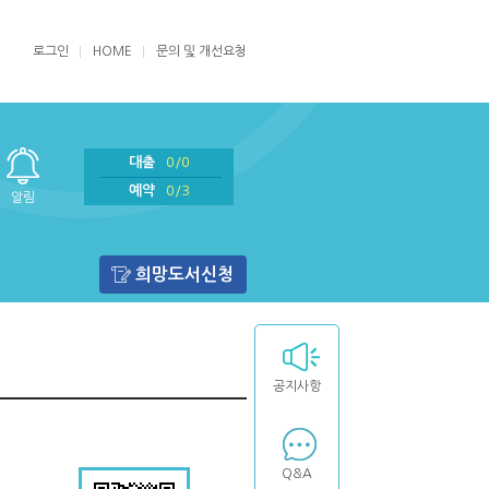
로그인
HOME
문의 및 개선요청
대출
0/0
예약
0/3
알림
희망도서신청
공지사항
Q&A